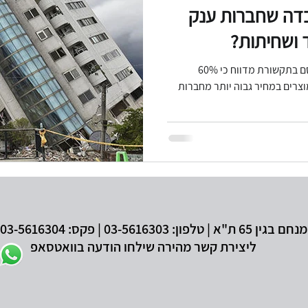
בדה שחברות ענק
 ושחיתות?
ידע
מסחר אלקטרוני
עורך דין דיני צרכנות
חוק הגנת הפר
סקר אירגון השקיפות העולמי שפורסם בתקשורת מדווח כי 60%
צרים במחיר גבוה יותר מחברות
דיני תחרות
הגבלים עיסקיים
נגישות אתרים
עידכונ
03- | פקס: 03-5616304 | מייל:
ליצירת קשר מהירה שילחו הודעה בוואטסאפ