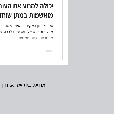
יכולה למנוע את העו
מואשמות במתן שוחד
מחירי העברה
ביקורת מערכות מ
מהציבור בישראל מסכימים לרכוש מו
מסחריות נקיות משחיתות....
המשכיות עיסקית
משבר קורונה
אודיט
, בית אשרא, דרך מנחם בגין 65 ת"א | טלפון: 5616303