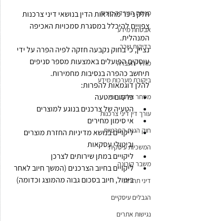
מניעת הטרדה מינית
חלק ניכר מהוראות הדין בנושאי דיני צרכנות 
צפויים להיכלל במסגרת סמכויות האכיפה 
אבטחת מידע
המנהלית.
בדיקות שכר
נציין, כי בחוק נקבעה חזקה לפיה הפרה על ידי 
עוסקים הפועלים באמצעות מספר סניפים 
מחירי העברה
תיחשב כהפרה בנסיבות מחמירות.
ביקורת מערכות מידע
להלן דוגמאות להפרות:
פרסום מטעה
מסחר אלקטרוני
הטעיה של צרכנים בנוגע למוצרים
עורך דין דיני צרכנות
אי סימון מחירים
חוק הגנת הפרטיות
ליקויים בנושא מדיניות החזרת מוצרים 
וביטולי עסקאות
המשכיות עיסקית
ליקויים במתן שירותים לצרכן
משבר קורונה
ליקויים בחיוב הצרכנים (המשך חיוב לאחר 
ביטול, חיוב בסכום גבוה מהמוצג וכדומה)
דיני תחרות
הגבלים עיסקיים
נגישות אתרים