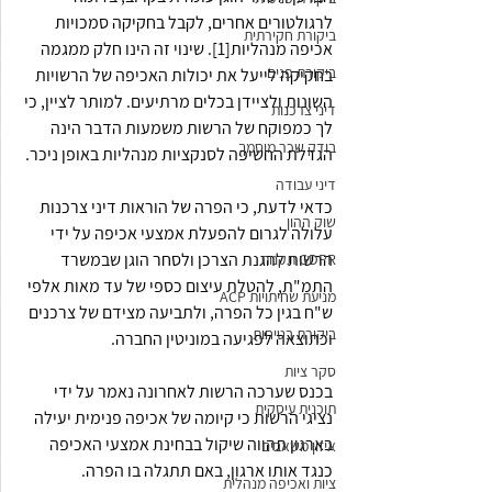
לרגולטורים אחרים, לקבל בחקיקה סמכויות 
ביקורת חקירתית
אכיפה מנהליות[1]. שינוי זה הינו חלק ממגמה 
ביקורת פנים
בחקיקה לייעל את יכולות האכיפה של הרשויות 
השונות ולציידן בכלים מרתיעים. למותר לציין, כי 
דיני צרכנות
לך כמפוקח של הרשות משמעות הדבר הינה 
בודק שכר מוסמך
הגדלת החשיפה לסנקציות מנהליות באופן ניכר.
דיני עבודה
כדאי לדעת, כי הפרה של הוראות דיני צרכנות 
שוק ההון
עלולה לגרום להפעלת אמצעי אכיפה על ידי 
הרשות להגנת הצרכן ולסחר הוגן שבמשרד 
GDPR תקנות
התמ"ת, להטלת עיצום כספי של עד מאות אלפי 
מניעת שחיתויות ACP
ש"ח בגין כל הפרה, ולתביעה מצידם של צרכנים 
ביקורת בטיחות
וכתוצאה לפגיעה במוניטין החברה.
סקר ציות
בכנס שערכה הרשות לאחרונה נאמר על ידי 
תוכנית עיסקית
נציגי הרשות כי קיומה של אכיפה פנימית יעילה 
בארגון תהווה שיקול בבחינת אמצעי האכיפה 
איזון משאבים
כנגד אותו ארגון, באם תתגלה בו הפרה.
ציות ואכיפה מנהלית