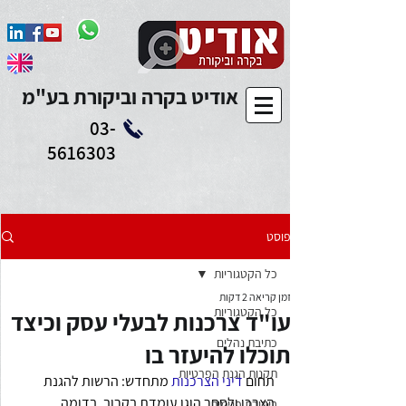
Add to Calendar
אודיט בקרה וביקורת בע"מ
03-
5616303
פוסט
כל הקטגוריות
זמן קריאה 2 דקות
כל הקטגוריות
עו"ד צרכנות לבעלי עסק וכיצד
כתיבת נהלים
תוכלו להיעזר בו
תקנות הגנת הפרטיות
תחום 
דיני הצרכנות
 מתחדש: הרשות להגנת 
הצרכן ולסחר הוגן עומדת בקרוב, בדומה 
ביקורת פנימית