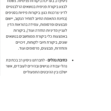
ניסיון רב בעריכת ביקורות פנימיות. נשמח 
לבצע ביקורת פנימית בנושאים הרלבנטיים 
לדיני צרכנות כגון: ביקורות פיזיות בסניפים 
(בחינת התאמת החיוב למחיר הנקוב, יישום 
מבצעים ופרסומות, עמידה בהוראות הדין 
לעניין מדיניות החזרה ועוד), ביקורות 
באמצעות כלי ביקורת ממוחשבים בנושאים 
שונים, ביקורת חיובי לקוחות, זיכויים 
והחזרות, מבצעים, פרסומים ועוד.
כתיבת נהלים
 - לחברתנו ניסיון רב בכתיבת 
נהלי עבודה נגישים ובהירים לעובדים, אשר 
ישלבו בין ההיבטים התפעוליים 
והרגולטוריים בתהליך.
לקוח סמוי 
- לחברתנו ניסיון רב בהפעלת 
לקוח סמוי במגוון תחומים, באמצעות 
הלקוח הסמוי ניתן לבחון היבטים 
רגולטוריים, אך גם מדדי שירות.