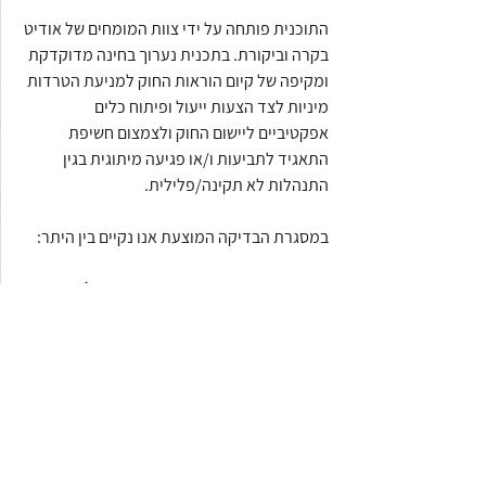
התוכנית פותחה על ידי צוות המומחים של אודיט 
בקרה וביקורת. בתכנית נערוך בחינה מדוקדקת 
ומקיפה של קיום הוראות החוק למניעת הטרדות 
מיניות לצד הצעות ייעול ופיתוח כלים 
אפקטיביים ליישום החוק ולצמצום חשיפת 
התאגיד לתביעות ו/או פגיעה מיתוגית בגין 
התנהלות לא תקינה/פלילית.
במסגרת הבדיקה המוצעת אנו נקיים בין היתר:
בחינת המצב הקיים בתאגיד, בכל הקשור 
ליישום חוק מניעת הטרדות מיניות –
התשנ"ח 1998
בדיקת וקביעת תהליכי טיפול בתלונה 
ומינוי ממונים
הסדרת נהלים והטמעתם בתאגיד
קיום הדרכות והרצאות בארגון בנושא