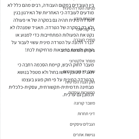
בין העובדים במקום העבודה, רבים מהם כלל לא 
מניעת הטרדה מינית
מודעים לעובדה כי האחריות של האירגון בגין 
אבטחת מידע
הטרדה מינית תהיה גם במקרה של אי פעולה 
ולא רק במקרה של הטרדה. תאגיד שמנהלו לא 
בדיקות שכר
נקט את הפעולות המתחייבות כדי למנוע או 
מחירי העברה
לברר תלונה על הטרדה מינית עשוי לעבור על 
החוק ולשאת בתוצאות מרחיקות לכת!
ביקורת מערכות מידע
מסחר אלקטרוני
מעבר לחוק היבש, קיימת הסכמה רחבה כי 
עורך דין דיני צרכנות
תאגיד שטומן ראשו בחול ולא מטפל בנושא 
ההטרדה המינית על פי חוק פוגע בעצמו 
חוק הגנת הפרטיות
מבחינה תדמיתית-תקשורתית, עסקית-כלכלית 
המשכיות עיסקית
וכמובן גם ערכית.
משבר קורונה
דיני תחרות
הגבלים עיסקיים
נגישות אתרים