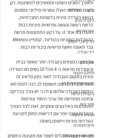
ולאורך השנים השתנו וממשיכים להשתנות. רק 
בשנה החולפת הועלו עשרות מיליוני פוסטים 
ביקורת חקירתית
בנושא הטרדה מינית ברשתות החברתיות, 
ביקורת פנים
הרשת רעשה וגעשה ופרשיות מיניות רבות 
דיני צרכנות
התגלו בזו אחר זו. על רקע התפוצצות פרשת 
ההטרדות המיניות בהוליווד, קמפיין Metoo# 
בודק שכר מוסמך
צבר תאוצה וחשף פרשיות ציבוריות רבות.
דיני עבודה
מרביתנו נמצאים בעבודה יותר מאשר בבית 
שוק ההון
והעובדות מראות כי 4 מכל 10 נשים חוו הטרדה 
GDPR תקנות
מינית במקום העבודה! לאור נתון מדאיג זה 
מניעת שחיתויות ACP
מעסיקים רבים הפנו תשומת לב רבה למתרחש 
במקום העבודה שלהם וגילו כי יש צורך בבדיקה 
ביקורת בטיחות
ובחינה מחודשת של ערכי היסוד ונורמות 
סקר ציות
ההתנהגות באירגונים עסקיים, זאת לצד הצורך 
בהכרות טובה יותר עם דרישות החוק למניעת 
תוכנית עיסקית
הטרדות מיניות ויישומו בשטח.
איזון משאבים
למרות רצון המנהלים לשפר את תקינות היחסים 
ציות ואכיפה מנהלית