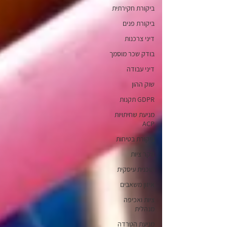
ביקורת חקירתית
ביקורת פנים
דיני צרכנות
בודק שכר מוסמך
דיני עבודה
שוק ההון
GDPR תקנות
מניעת שחיתויות
ACP
ביקורת בטיחות
סקר ציות
תוכנית עיסקית
איזון משאבים
ציות ואכיפה
מנהלית
מניעת הטרדה