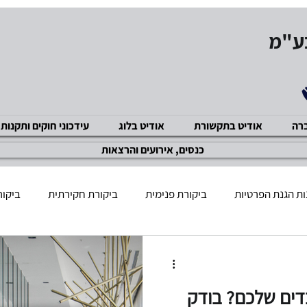
בע"מ
ברה
אודיט בתקשורת
אודיט בלוג
עידכוני חוקים ותקנות
כנסים, אירועים והרצאות
ת הגנת הפרטיות
ביקורת פנימית
ביקורת חקירתית
ביקור
שוק ההון
GDPR תקנות
מניעת שחיתויות ACP
ביקור
דים שלכם? בודק
ציות ואכיפה מנהלית
מניעת הטרדה מינית
אבטחת מידע