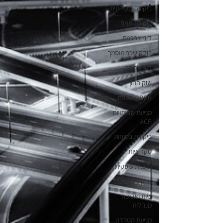
ביקורת חקירתית
ביקורת פנים
דיני צרכנות
בודק שכר מוסמך
דיני עבודה
שוק ההון
GDPR תקנות
מניעת שחיתויות
ACP
ביקורת בטיחות
סקר ציות
תוכנית עיסקית
איזון משאבים
ציות ואכיפה
מנהלית
מניעת הטרדה