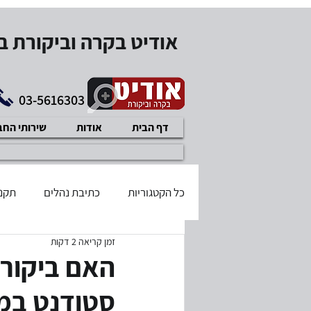
אודיט בקרה וביקורת 
03-5616303
דף הבית
אודות
שירותי הח
כל הקטגוריות
כתיבת נהלים
תקנו
זמן קריאה 2 דקות
בודק שכר מוסמך
דיני עבודה
האם ביקורת
סטודנט במ
תוכנית עיסקית
איזון משאבים