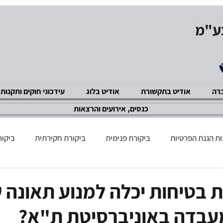
בע"מ
ברה
אודיט בתקשורת
אודיט בלוג
עידכוני חוקים ותקנות
כנסים, אירועים והרצאות
ת הגנת הפרטיות
ביקורת פנימית
ביקורת חקירתית
ביקור
שוק ההון
GDPR תקנות
מניעת שחיתויות ACP
ביקור
 בטיחות יכלה למנוע תאונה 
עבדה באוניברסיטת ת"א?
ציות ואכיפה מנהלית
מניעת הטרדה מינית
אבטחת מידע