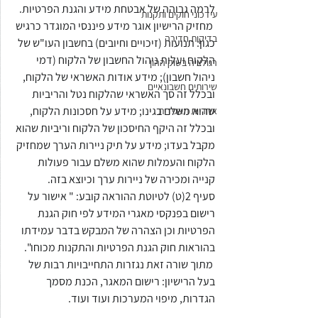
לרמה גבוהה של אבטחת מידע והגנת הפרטיות.
עידכוני חוקים ותקנות
 מחזיק הרישיון אוגר מידע פיננסי המוגדר כרגיש 
בדיקות חדירה
כגון: תנועות (זיכויים וחיובים) בחשבון העו"ש של 
הלקוח ועלות ניהול החשבון של הלקוח (דמי 
רגולציה בשוק ההון
ניהול חשבון); מידע אודות האשראי של הלקוח, 
שירותים חשבונאיים
ובכלל זה סך האשראי שהלקוח נטל והריביות 
שהוא משלם בגינו; מידע על חסכונות הלקוח, 
אחריות תאגידית
ובכלל זה היקף החיסכון של הלקוח וריביות שהוא 
מקבל בעדו; מידע על תיק ניירות הערך שמחזיק 
הלקוח והעמלות שהוא משלם עבור פעולות 
קנייה ומכירה של ניירות ערך וכיוצא בזה.
סעיף 2(ט) לטיוטת ההוראה קובע: " אישור על 
רישום בפנקסי מאגרי המידע לפי חוק הגנת 
הפרטיות וכן הצהרה של המבקש בדבר עמידתו 
בהוראות חוק הגנת הפרטיות והתקנות מכוחו".
 מתוך שורה זאת נגזרות התחייבויות רבות של 
בעל הרישיון: רישום המאגר, הכנת מסמך 
הגדרות, מיפוי המערכות ועוד ועוד.