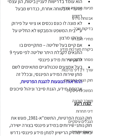
הוא עומד בדרישות לעניין ביטוח, הון עצמי 
מניעת הטרדה מינית
מזערי או בטוחה אחרת, כנדרש מבעל 
רישיון
אבטחת מידע
לא מונה לו כונס נכסים או ציווי על פירוק 
בדיקות שכר
ע"י בית המשפט והמבקש לא החליט על 
פירוקו מרצון
מחירי העברה
אם קיים בעל שליטה – מתקיימים בו 
ביקורת מערכות מידע
התנאים לקבלת היתר שליטה לפי סעיף 9 
לחוק שירות מידע פיננסי
מסחר אלקטרוני
בעל אמצעים טכנולוגיים מתאימים לשם 
עורך דין דיני צרכנות
מתן שירות המידע הפיננסי, ובכלל זה 
חוק הגנת הפרטיות
ההוראות הנוגעות להגנת הפרטיות
, 
אבטחת מידע, הגנת סייבר וניהול סיכונים
המשכיות עיסקית
משבר קורונה
 קצת רקע
דיני תחרות
חוק הגנת הפרטיות, התשמ"א-1981, פוגש את 
הגבלים עיסקיים
חוק נותני שירותים במידע פיננסי בצורה ישירה, 
נגישות אתרים
כאשר מחזיק הרישיון למתן מידע פיננסי נדרש 