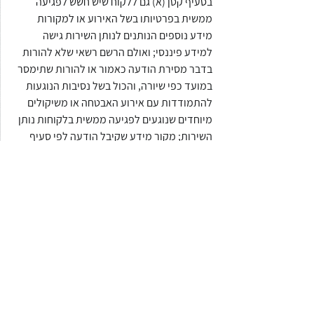
בסעיף קטן (א) גם ללקוח שיש חשש לפגיעה 
ממשית בפרטיותו בשל האירוע או למקורות 
מידע נוספים הנותנים לנותן השירות גישה 
למידע פיננסי; ואולם הרשם רשאי שלא להורות 
בדבר מסירת הודעה כאמור או להורות שתימסר 
במועד כפי שיורה, והכול בשל נסיבות הנוגעות 
להתמודדות עם אירוע האבטחה או משיקולים 
מיוחדים שנוגעים לפגיעה ממשית בלקוחות נותן 
השירות; מקור מידע שקיבל הודעה לפי סעיף 
קטן זה, ידווח על כך למאסדר מקור המידע ללא 
דיחוי; לעניין זה, "מערך הסייבר הלאומי" – 
מערך הסייבר הלאומי שהוקם על פי החלטת 
הממשלה ופועל בהתאם להחלטותיה.
מה ניתן לעשות?
רשות ניירות ערך, כמו גם רגולטורים אחרים, 
מכירה בתוכניות אכיפה פנימיות של גופים 