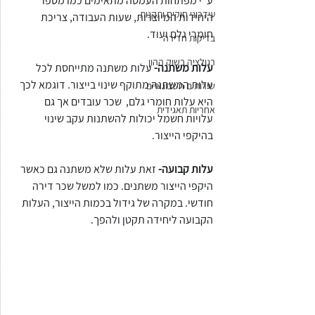
ע"י מפתחות העמסה מתאימים כמו מספר 
עידכוני חוקים ותקנות
היחידות המיוצרות, שעות העבודה, צריכת 
חומרי גלם ועוד.
בדיקות חדירה
רגולציה בשוק ההון
עלות משתנה-
 עלות משתנה מתייחסת לכל 
עלות המשתנה מתוקף שינוי בייצור. דוגמא לכך 
שירותים חשבונאיים
היא עלות חומרי גלם,  שכר עובדים אך גם 
אחריות תאגידית
עלויות חשמל יכולות להשתנות עקב שינוי 
בהיקפי הייצור. 
עלות קבועה-
 זאת עלות שלא משתנה גם כאשר 
היקפי הייצור משתנים. כמו למשל שכר דירה 
חודשי. במקרה של גידול בכמות הייצור, העלות 
הקבועה ליחידה תקטן ולהפך. 