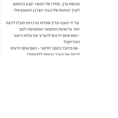
מבוסס ערך, מחירו של המוצר יקבע בהתאם 
לערך הנתפס שלו בעיני הצרכן הפוטנציאלי.
 על ידי מענה על 3 שאלות מרכזיות תוכלו לדעת 
יותר על שיטת התמחור המתאימה לכם:
· האם אתם יודעים להעריך את עלות הייצור 
המדויקת? 
· אם מדובר במוצר חדשני – האם אתם יודעים 
לכמת את הערך המוסף ללקוחות? 
· האם תוכלו לבצע מחקרי שוק וניתוחי רגישות 
מעמיקים? כמובן שיש עוד הרבה שאלות לענות 
עליהם אך תשובה על אלה יכולות לספק נקודות 
התחלה טובה למדי.  
הכל שאלה של (ת)מחיר?
 תמחיר הוא בהחלט חלק עיקרי וחשוב ביציאת 
מיזם אל השוק, שכן הוא ייקבע את הצלחתו (או 
כישלונו) של המיזם. העובדה היא כי רק אחד 