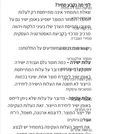
לפי מה נקבע מחיר?
מניעת הטרדה מינית
שאלת התמחיר אינה מתייחסת רק לעלות 
אבטחת מידע
המוצר. תמחור המוצר ישפיע באופן ישיר גם על 
מיצובו ותפיסת הערך שלו בעיני הלקוח ויהווה 
בדיקות שכר
מרכיב מרכזי בקביעת האסטרטגיה העסקית. 
מחירי העברה
 יש גורמים רבים המשפיעים על החלטתנו:
ביקורת מערכות מידע
מסחר אלקטרוני
עלות ישירה –
 כמה חומר גלם ועבודה ישירה 
עורך דין דיני צרכנות
הושקעו בייצור? מדובר על עלות המתייחסת 
באופן ישיר ליחידת מוצר אחת. שינוי בכמות 
חוק הגנת הפרטיות
הייצור לא תשנה את העלות הישירה ליחידה. 
המשכיות עיסקית
עלות עקיפה -
 מדובר על עלות שלא ניתן לייחס 
משבר קורונה
באופן ישיר ליחידת הייצור. זאת העלות העקיפה 
דיני תחרות
של ייצור המוצר. לדוגמא ארנונה, חשמל, רו"ח 
ועוד...
הגבלים עיסקיים
 את חישוב העלות העקיפה בתמחיר יש לבצע 
נגישות אתרים