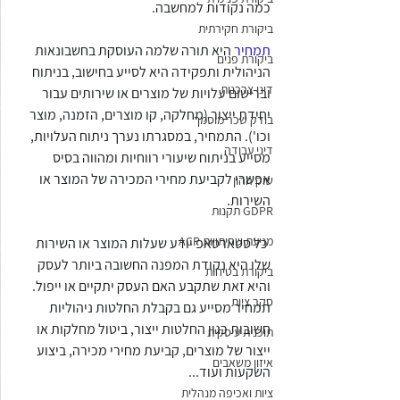
כמה נקודות למחשבה. 
ביקורת חקירתית
תמחיר
 היא תורה שלמה העוסקת בחשבונאות 
ביקורת פנים
הניהולית ותפקידה היא לסייע בחישוב, בניתוח 
דיני צרכנות
וברישום עלויות של מוצרים או שירותים עבור 
יחידת ייצור (מחלקה, קו מוצרים, הזמנה, מוצר 
בודק שכר מוסמך
וכו'). התמחיר, במסגרתו נערך ניתוח העלויות, 
דיני עבודה
מסייע בניתוח שיעורי רווחיות ומהווה בסיס 
אפשרי לקביעת מחירי המכירה של המוצר או 
שוק ההון
השירות. 
GDPR תקנות
מניעת שחיתויות ACP
 כל סטארטאפ יודע שעלות המוצר או השירות 
שלו היא נקודת המפנה החשובה ביותר לעסק 
ביקורת בטיחות
והיא זאת שתקבע האם העסק יתקיים או ייפול. 
סקר ציות
תמחיר מסייע גם בקבלת החלטות ניהוליות 
חשובות כגון החלטות ייצור, ביטול מחלקות או 
תוכנית עיסקית
ייצור של מוצרים, קביעת מחירי מכירה, ביצוע 
איזון משאבים
השקעות ועוד...
ציות ואכיפה מנהלית