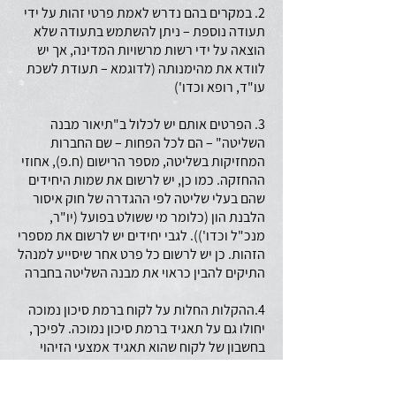
2. במקרים בהם נדרש לאמת פרטי זהות על ידי
תעודה נוספת – ניתן להשתמש בתעודה שלא
הוצאה על ידי רשות מרשויות המדינה, אך יש
לוודא את מהימנותה (לדוגמא – תעודת לשכת
עו"ד, רופא וכדו')
3. הפרטים אותם יש לכלול ב"תיאור מבנה
השליטה" – הם לכל הפחות – שם החברות
המחזיקות בשליטה, מספר הרישום (ח.פ), אחוזי
ההחזקה. כמו כן, יש לרשום את שמות היחידים
שהם בעלי שליטה לפי ההגדרה של חוק איסור
הלבנת הון (כלומר מי ששולט בפועל (יו"ר,
מנכ"ל וכדו')). לגבי יחידים יש לרשום את מספרי
הזהות. כן יש לרשום כל פרט אחר שיסייע למנהל
התיקים להבין כראוי את מבנה השליטה בחברה
4.ההקלות החלות על לקוח ברמת סיכון נמוכה
יחולו גם על תאגיד ברמת סיכון נמוכה. לפיכך,
בחשבון של לקוח שהוא תאגיד אמצעי הזיהוי
הנוסף שיבוצע ביחס למורשה החתימה יחשב גם
כאמצעי הזיהוי הנוסף שבוצע ביחס לתאגיד