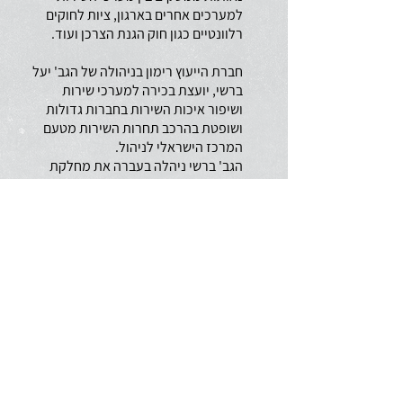
למערכים אחרים בארגון, ציות לחוקים
רלוונטיים כגון חוק הגנת הצרכן ועוד.
חברת הייעוץ רימון בניהולה של הגב' יעל
ברשי, יועצת בכירה למערכי שירות
ושיפור איכות השירות בחברות גדולות
ושופטת בהרכב תחרות השירות מטעם
המרכז הישראלי לניהול.
הגב' ברשי ניהלה בעברה את מחלקת
איכות השירות בקופת חולים לאומית
שירותי בריאות ושמשה סמנכ"לית שירות
ומשאבי אנוש בחברת ניופאן.
הביקורת מוצעת לסמנכ"לי שירות,
מנהלי איכות השירות, מנהלי מוקדי
שירות ומבקרים פנימיים בחברות
וארגונים המעוניינים לקיים ביקורת
איכותית ומקצועית על תפקוד מערך
השירות ואיכות השירות בארגון.
מוזמנים לתאם איתנו פגישת ייעוץ ללא