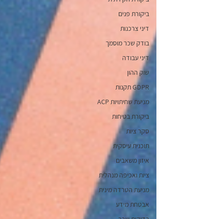
ביקורת פנים
דיני צרכנות
בודק שכר מוסמך
דיני עבודה
שוק ההון
GDPR תקנות
מניעת שחיתויות ACP
ביקורת בטיחות
סקר ציות
תוכנית עיסקית
איזון משאבים
ציות ואכיפה מנהלית
מניעת הטרדה מינית
אבטחת מידע