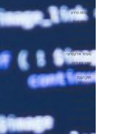
מינית
אבטחת מידע
בדיקות שכר
מחירי העברה
ביקורת מערכות
מידע
מסחר אלקטרוני
עורך דין דיני
צרכנות
חוק הגנת
הפרטיות
המשכיות עיסקית
משבר קורונה
דיני תחרות
הגבלים עיסקיים
נגישות אתרים