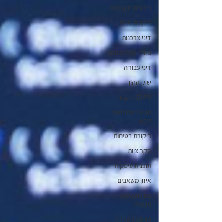
ביקורת חקירתית
ביקורת פנים
דיני צרכנות
בודק שכר מוסמך
דיני עבודה
שוק ההון
GDPR תקנות
מניעת שחיתויות
ACP
ביקורת בטיחות
סקר ציות
תוכנית עיסקית
איזון משאבים
ציות ואכיפה
מנהלית
מניעת הטרדה