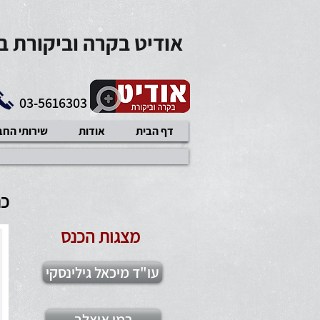
אודיט בקרה וביקורת 
03-5616303
דף הבית
אודות
שירותי הח
כנס GDPR ותקנ
מצגות הכנס
עו"ד מיכאל גילינסקי
רמי איצלב