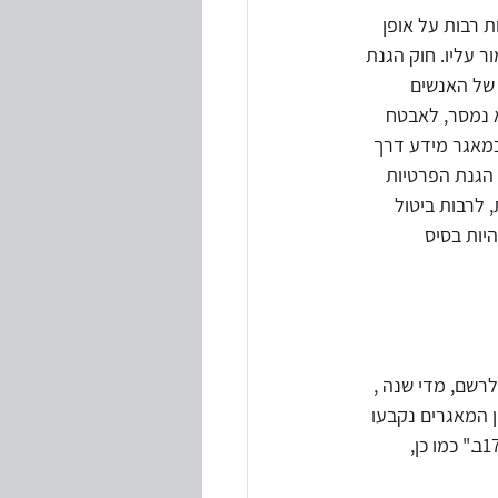
 רבות על אופן 
ר עליו. חוק הגנת 
של האנשים 
 נמסר, לאבטח 
כמאגר מידע דרך 
הגנת הפרטיות 
לרבות ביטול 
יות בסיס 
ה מאגרי מידע לפחות, החייבים ברישום לפי סעיף 8, ימסור לרשם, מדי שנה , 
 המאגרים נקבעו 
הזכאים בגישה למאגר בהסכם בינו לבין הבעלים, ושמו של הממונה על האבטחה כאמור בסעיף 17ב." כמו כן, 