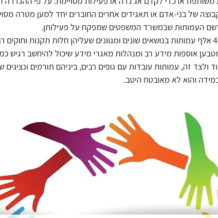
שותפת או כדי לקדם אג'נדה או פעילות מסויימת. על פי ההגדרה ה
בוצה של בני-אדם או תאגידים אחרים החוברים יחד למען מטרה מסוימ
רשם העמותות שבמשרד המשפטים שמפקח על פעילותן. 
ידע
מסחר אלקטרוני
עורך דין דיני צרכנות
חוק הגנת הפר
בישראל רשומות מעל ל-40 אלף עמותות בנושאים שונים ומגוונים שעליהן חלות תקנות וחוקי
בען אוספות מידע רב ומנהלות מאגרי מידע שיכול להיחשב רגיש כמו 
וד ולצד זה, עמותות עובדות עם גופים רבים, ביניהם תורמים ונציגים של
דיני תחרות
הגבלים עיסקיים
נגישות אתרים
עידכונ
מידה והוא לא מאובטח היטב.