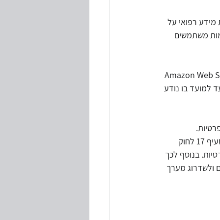
מידע רפואי על 
שמות משתמשים 
דע שאוחסן ע"י העמותה בשירות הענן של Amazon Web Services – 
ד למועד בו נודע 
רטיות.
לאחר שפורסמו ממצאי האירוע קבעה הרשות להגנת הפרטיות, כי העמותה הפרה את הוראות סעיף 17 לחוק 
יות. בנוסף לכך 
ם ולשדרוג מערך 