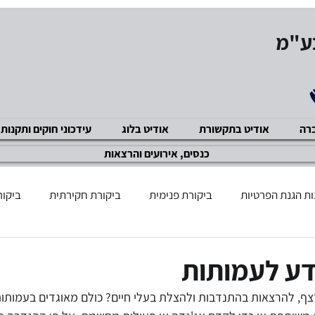
בע"מ
ברה
אודיט בתקשורת
אודיט בלוג
עידכוני חוקים ותקנות
כנסים, אירועים והרצאות
ת הגנת הפרטיות
ביקורת פנימית
ביקורת חקירתית
ביקור
שוק ההון
GDPR תקנות
מניעת שחיתויות ACP
ביקור
ע לעמותות
ף, להרצאות בהתנדבות ולהצלת בעלי חיים? כולם מאוגדים בעמותות 
ציות ואכיפה מנהלית
מניעת הטרדה מינית
אבטחת מידע