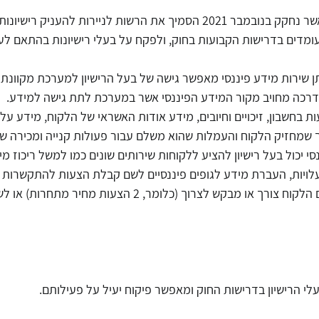
חוק שירותי מידע פיננסי אשר נחקק בנובמבר 2021 הסמיך את הרשות לניירות להעני
ומדים בדרישות הקבועות בחוק, ולפקח על בעלי רישיונות בהתאם לע
ידע
מסחר אלקטרוני
עורך דין דיני צרכנות
חוק הגנת הפר
תן שירות מידע פיננסי מאפשר גישה של בעל הרישיון למערכת מקוונ
רכה מחויב מקור המידע הפיננסי אשר במערכת לתת גישה למידע.
דיני תחרות
הגבלים עיסקיים
נגישות אתרים
עידכונ
ת בחשבון, זיכויים וחיובים, מידע אודות האשראי של הלקוח, מידע על 
 שמחזיק הלקוח והעמלות שהוא משלם עבור פעולות קנייה ומכירה של 
 יכול בעל רישיון להציע ללקוחות שירותים שונים כמו למשל ריכוז מיד
עלויות, העברת מידע לגופים פיננסיים לשם קבלת הצעות להתקשרות 
לשירותים פיננסיים שאותם הלקוח צורך או מבקש לצרוך (כלומר, 2 הצעות מחיר מ
י הרישיון בדרישות החוק ומאפשר פיקוח יעיל על פעילותם.