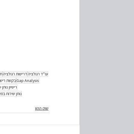
עו"ד רגולציה
דרישות רגולציה
חו
Gap Analysis
בקשת רישיו
רישיון נותן 
נותן שירות במי
שוק ההון