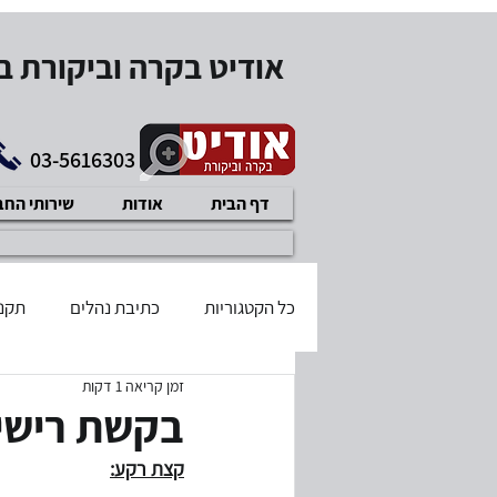
אודיט בקרה וביקורת 
03-5616303
דף הבית
אודות
שירותי הח
כל הקטגוריות
כתיבת נהלים
תקנו
זמן קריאה 1 דקות
בודק שכר מוסמך
דיני עבודה
בקשת רישיון
קצת רקע:
תוכנית עיסקית
איזון משאבים