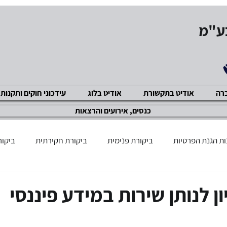
בע"מ
ברה
אודיט בתקשורת
אודיט בלוג
עידכוני חוקים ותקנות
כנסים, אירועים והרצאות
ת הגנת הפרטיות
ביקורת פנימית
ביקורת חקירתית
ביקור
שוק ההון
GDPR תקנות
מניעת שחיתויות ACP
ביקור
 לנותן שירות במידע פיננסי
ציות ואכיפה מנהלית
מניעת הטרדה מינית
אבטחת מידע