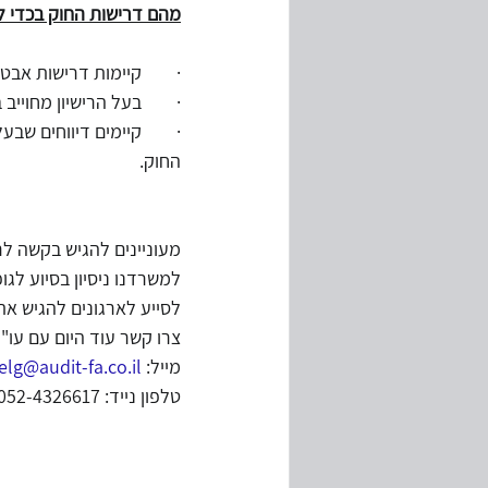
מהם דרישות החוק בכדי לק
·        קיימות דרישות אב
·        בעל הרישיון מחוייב
·        קיימים דיווחים ש
החוק.
מעוניינים להגיש בקשה לרי
למשרדנו ניסיון בסיוע לגו
לסייע לארגונים להגיש את 
צרו קשר עוד היום עם עו"
מייל: 
lg@audit-fa.co.il
טלפון נייד: 052-4326617