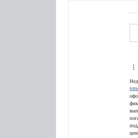
Нед
htt
офо
фик
вып
пог
под
цен