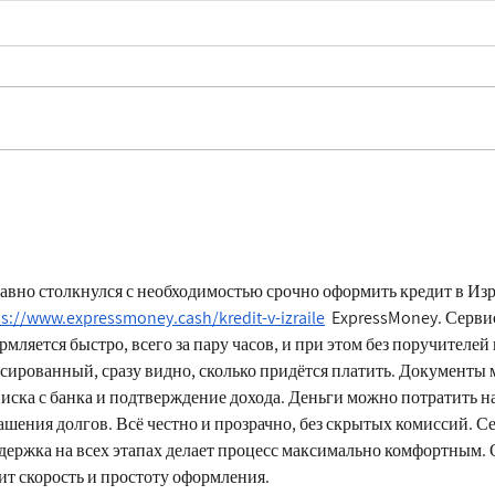
авно столкнулся с необходимостью срочно оформить кредит в Изра
ps://www.expressmoney.cash/kredit-v-izraile
  ExpressMoney. Серви
рмляется быстро, всего за пару часов, и при этом без поручителей 
сированный, сразу видно, сколько придётся платить. Документы
иска с банка и подтверждение дохода. Деньги можно потратить на 
ашения долгов. Всё честно и прозрачно, без скрытых комиссий. Се
держка на всех этапах делает процесс максимально комфортным. О
ит скорость и простоту оформления.