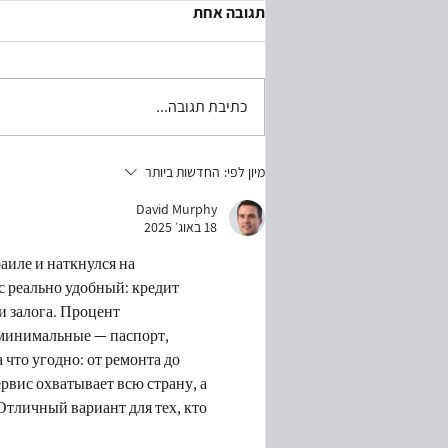
תגובה אחת
כתיבת תגובה...
מיון לפי:
החדשות ביותר
David Murphy
18 באוג׳ 2025
иле и наткнулся на 
с реально удобный: кредит 
и залога. Процент 
 минимальные — паспорт, 
что угодно: от ремонта до 
рвис охватывает всю страну, а 
тличный вариант для тех, кто 