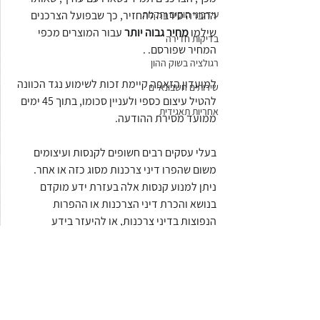
עידכוני חוקים ותקנות
החברה סירבה להחזיר, כך שבפועל הצרכנים 
שילמו 
מחיר גבוה יותר
 עבור המוצרים מכפי 
בדיקות חדירה
המחיר שפורסם. .
רגולציה בשוק ההון
למועדון הזאפה קיימת זכות לשימוע נגד הכוונה 
שירותים חשבונאיים
להטיל עיצום כספי ולעניין סכומו, בתוך 45 ימים 
אחריות תאגידית
ממועד מסירת ההודעה.
בעלי עסקים רבים חשופים לקנסות ועיצומים 
משום שהפרו דיני צרכנות מסוג כזה או אחר. 
ניתן למנוע קנסות אלה בעזרת ידע מוקדם 
בנושא והכרת דיני הצרכנות או ההפרות 
הנפוצות בדיני צרכנות, או להיעזר בידע 
המקצועי ובליווי של
 עורך דין לענייני צרכנות
שיכול לעזור גם בליווי העסק והימנעות מקנסות 
וגם אם קיבלתם קנס כזה או אחר.
לכל שאלה בנושא דיני צרכנות, ניתן לפנות אל 