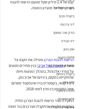
קנס של 2.4 מיליון שקל מטעם הרשות להגנת 
הצרכן יוטל על מועדון הזאפה.
ביקורת חקירתית
ביקורת פנים
דיני צרכנות
בודק שכר מוסמך
דיני עבודה
שוק ההון
GDPR תקנות
הרשות להגנת הצרכן
 מטילה את הקנס על 
מועדון 
הזאפה התל אביבי
 בגין מחירים מטעים 
מניעת שחיתויות ACP
על צמידי אלכוהול, במהלך הופעות חיות 
ביקורת בטיחות
שהתקיימו במקום, ביניהם של אביב גפן, 
סקר ציות
ג'מירקוואי, בקסטריט בויז ואינפקטד משרום 
אשר התקיימו בין מרץ למאי 2018.
תוכנית עיסקית
איזון משאבים
החקירה מצד הרשות להגנת הצרכן החלה 
בעקבות תלונות שהתקבלו מצרכנים נגד זאפה 
ציות ואכיפה מנהלית