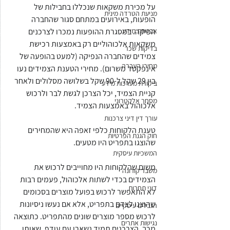
על מכירת משקאות שנכללו בחבילות של 
מניעת הטרדה מינית
הופעות, באירועים במתחם סגור שהחברה 
אבטחת מידע
הפיקה. במסגרת ההופעות נמכרו לצרכנים 
משקאות אלכוהוליים רק באמצעות רכישת 
בדיקות שכר
צמידים שהחברה הנפיקה (למעט בהופעה של 
מחירי העברה
אינפקטד משרום). מחירי הטענת הצמידים נעו 
בין 29 שקל ל-90 שקל בשלושה מסלולים ולאחר 
ביקורת מערכות מידע
קניית הצמיד, יכל הצרכן לגשת לבר ולרכוש 
מסחר אלקטרוני
אלכוהול באמצעות הצמיד.
עורך דין דיני צרכנות
טענת הלקוחות כלפי זאפה היא שהמחירים 
חוק הגנת הפרטיות
שהוצגו בתפריט היו מטעים.
המשכיות עיסקית
משום שהלקוחות היו מחוייבים לרכוש את 
משבר קורונה
הצמידים בכדי לשתות אלכוהול, פעמים רבות 
דיני תחרות
לא התאפשר לרכוש בפועל מוצרים בסכומים 
שהוצגו לצדם בתפריט, אלא אם נעשו ניסיונות 
הגבלים עיסקיים
לרכוש מספר מוצרים שונים מהתפריט. כתוצאה 
נגישות אתרים
מכך, הצרכנים תמיד נשארו עם עודף, שאותו 