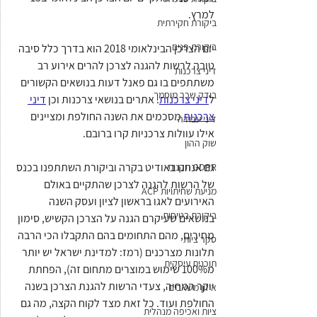
למרץ.
ביקורת חקירתית
ביקורת פנים
יום הצרכן הבינלאומי 2018 הוא בדרך כלל סיבה 
טובה לרשות להגנה לצרכן להרים אירוע רב 
דיני צרכנות
משתתפים בו גם פאנל דעות בנושאים הקשורים 
בודק שכר מוסמך
ל
דיני צרכנות
. אתרים בנושאי צרכנות וכן 
דיני 
צרכנות
 מסכמים את השנה החולפת ומציינים 
דיני עבודה
אילו עוולות צרכניות קרו ברובם.
שוק ההון
גם אנחנו באודיט בקרה וביקורת השתתפנו בכנס 
GDPR תקנות
של הרשות להגנה לצרכן שהתקיים באולם 
מניעת שחיתויות ACP
האירועים לאגו בראשון לציון ועסק השנה 
ביקורת בטיחות
בנושאים שעיקרם הגנה על הצרכן הקשיש, סימון 
מחירים, מהם התחומים בהם התקבלו הכי הרבה 
סקר ציות
תלונות מצרכנים (רמז: למדינת ישראל יש יותר 
תוכנית עיסקית
מ100% שימוש במוצרים מתחום זה), הפחתת 
יוקר המחיה, צעדי הרשות להגנת הצרכן בשנה 
איזון משאבים
החולפת ועוד. כל זאת מצד לקוח הקצה, מה גם 
ציות ואכיפה מנהלית