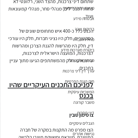
שתחום דיני צרכנות, מהצד השני, רלוונטי לא 
מניעת הטרדה מינית
פחות למנכ"לים, מנהלי סחר, מנהלי קמעונאות 
ועוד. 
אבטחת מידע
בדיקות שכר
הכנס כלל כ-400 איש מתחומים שונים של 
הסקטורים. חלק היו נציגי חברות, חלק היו עורכי 
מחירי העברה
דין, חלק היו מהרשות להגנת הצרכן ומהרשות 
ביקורת מערכות מידע
לצרכנות, המועצה הישראלית לצרכנות, 
עיתונאים וחלק מהמשתתפים הגיעו מתוך עניין 
מסחר אלקטרוני
בתכנים.
עורך דין דיני צרכנות
חוק הגנת הפרטיות
לפניכם התכנים העיקריים שהיו 
המשכיות עיסקית
בכנס
משבר קורונה
דיני תחרות
צו סימון טובין 
הגבלים עיסקיים
הצו מפרט מה התקנות במקרה של חברה 
נגישות אתרים
המייצרת, מייבאת ומשווקת מוצרי הלבשה 