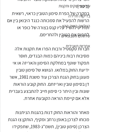
(ביגוד).
עידכוני חוקים ותקנות
במקרה של הפרת סימון הטובין כראוי, רשאית 
בדיקות חדירה
הרשות להפעיל את סמכותה כנגד היבואן בין אם 
רגולציה בשוק ההון
תחליט להטיל עליו קנס בצורה של כופר או 
לתפוס את הטובין ולהחרימם.
שירותים חשבונאיים
אחריות תאגידית
חברות טקסטיל ורבות הפרו את תקנות אלה 
מסיבות רבות ביניהם כמות הבגדים, חוסר 
תפקוד שוטף במחלקת הסימון והאריזה או אי 
ידיעת החוק במלואו. הנושא של סימון טובין 
מעוגן בחוק הגנת הצרכן עוד משנת 1981, אשר 
דן בסימון טובין ואריזתם. החוק קובע הוראות 
שונות ובין היתר כי סימון חייב להתבצע בעברית 
אלא אם קיימת הוראה הקובעת אחרת.
מאחר והוראות החוק דנות בהגנות הניתנות 
מכוחו לצרכן באופן נרחב ומקיף, הותקן צו הגנת 
הצרכן (סימון טובין), תשמ"ג-1983, שתפקידו 