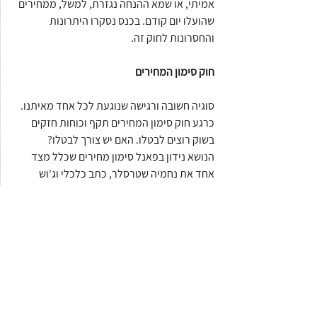
אמיתי, או שמא ההנחה נגזרת, למשל, ממחירים 
שהועלו יום קודם. בכנס נסקרו היתרונות 
והחסרונות לחוק זה.
חוק סימון המחירים 
סוגיה חשובה ורגישה שנוגעת לכל אחד מאיתנו.
כרגע חוק סימון המחירים תקף וכוחות חזקים 
בשוק רוצים לבטלו. האם יש צורך לבטלו?
הנושא נידון בפאנל סימון מחירים שכלל מצד 
אחד את נחמיה שטרסלר, כתב כלכלי וג'וש 
גולדשמיט, מנכ"ל המועצה לצרכנות, שהציג את 
עמדתם בעד החוק בעוד שמנגד גרסו עו"ד דן 
כרמלי, מנכ"ל איגוד לשכות המסחר וזיו רז 
מחברת SRS פתרונות קמעונאים, שיש לבטל את 
החוק, להתמסר לטכנולוגיה ולקדמה ופשוט 
לבטל חוק ארכאי זה.
הוויכוח בין הצדדים היה עיקש ואין ספק כי כל צד 