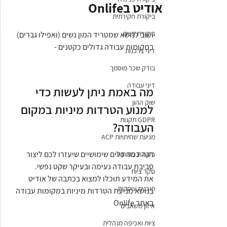
אודיט בOnlife
ביקורת חקירתית
ביקורת פנים
ושוב לנושא שמטריד המון נשים (ואפילו גברים) 
במקומות עבודה גדולים כקטנים -
דיני צרכנות
בודק שכר מוסמך
דיני עבודה
מה באמת ניתן לעשות כדי 
שוק ההון
למנוע הטרדות מיניות במקום 
GDPR תקנות
העבודה?
מניעת שחיתויות ACP
הנה כמה כלים שימושיים שיעזרו לכם ליצור 
ביקורת בטיחות
סביבת עבודה נעימה ובעיקר שקט נפשי. 
סקר ציות
את המידע תוכלו למצוא בכתבה של אודיט 
תוכנית עיסקית
בנושא מניעת הטרדות מיניות במקומות עבודה 
באתר Onlife 
איזון משאבים
ציות ואכיפה מנהלית