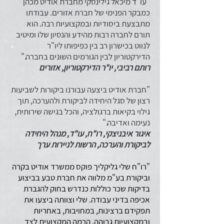
"עו"ד מיכאל גילינסקי מחברת אודיט מכהן
כמבקר הפנימי של חברת אזורים. עבודתו
מתבצעת ביסודיות ובמקצועיות רבה. הוא
תורם לחברה רבות מהידע והנסיון שלו ומיטיב
לנווט בכישרון רב בין כפיפותו ליו"ר
הדירקטוריון לבין הגורמים השונים בחברה."
רותם רביבי, יו"ר הדירקטוריון, אזורים
"חברת אודיט ביצעה עבורנו ביקורות לשביעות
רצון של סגל היחידה לביקורת ולהערכה, תוך
גילוי בקיאות ברגולציה, והכל בגישה שירותית,
נעימה ואדיבה."
איגור איבניצקי, רו"ח, עו"ד, מנהל היחידה
לביקורת והערכה, הרשות לניירות ערך
"רו"ח שלי גליקליך פוקס ממשרד אודיט בקרה
וביקורת בע"מ מלווה את חברת טבע בביצוע
בדיקות שכר כוללות כנדרש בחוק להגברת
אכיפה בדיני עבודה. שלי וצוותה ביצעו את
תפקידם ברצינות, במחויבות, באחריות
ובמקצועיות גבוהה. הרמה המקצועית לצד