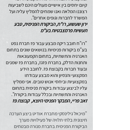
קיום יחסים בין אישיים מעולים הינם לשביעות
רצוננו המלאה ואנו שמחים להמליץ עליה ועל
המשרד לחברות וגופים אחרים".
ירון שעשוע, רו"ח, הביקורת הפנימית, טבע
תעשיות פרמצבטיות בע"מ
"רו"ח חובב ריקה מבצע עבור פז חברת נפט
בע"מ ביקורות פנימיות בנושאים שונים בתחום
האנרגיה והתשתיות, בתחום הקמעונאות
ותחנות הדלק, בחברת פזגז, בחברת פז שמנים
ובעוד חברות בקבוצת פז. לחובב הידע
המקצועי והנסיון והוא מבצע עבודתו
במקצועיות וביחסי אנוש טובים. אני ממליץ
עליו לביצוע עבודות ביקורת פנימית בתחום
האנרגיה והתשתיות ובכלל עבודות ביקורת".
זאב פריי, המבקר הפנימי היוצא, קבוצת פז
"מיכאל גילינסקי מחברת אודיט ביצע הערכה
חיצונית בלתי תלויה של פעילויות מערך
הביקורת הפנימית בחברת מנורה מבטחים