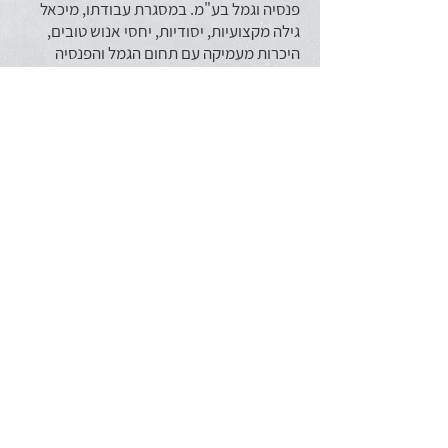
פנסיה וגמל בע"מ.
במסגרת עבודתו, מיכאל
גילה מקצועיות, יסודיות, יחסי אנוש טובים,
היכרות מעמיקה עם תחום הגמל והפנסיה
ואחריות ועמידה בלוחות זמנים
."
אלי הלל, רו"ח, מבקר פנים ראשי, מנורה
מבטחים פנסיה וגמל בע"מ
"מזה מספר שנים שאנו עובדים עם מיכאל
גילינסקי מחברת אודיט בתחום הביקורת
הפנימית. לאורך השנים זכינו לקבל עבודה
ברמה מקצועית גבוהה, תוך שירות אדיב ונעים.
הבקיאות בתחום שוק ההון וגופים מוסדיים
הקלו על תהליכי הביקורת ושיפרו באופן מהותי
את איכות הביקורת והדוח, תוך עמידה בלוחות
זמנים."
אפרת רבינוביץ, רו"ח, מבקרת פנימית, הלמן -
אלדובי קופות גמל ופנסיה בע"מ
בין לקוחותינו