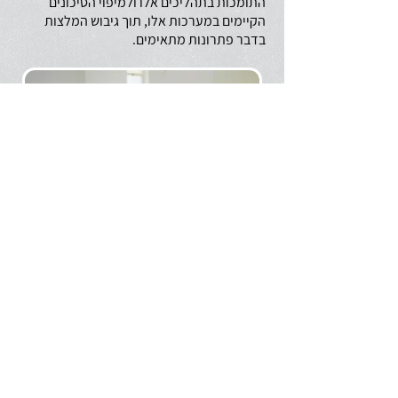
התומכות בתהליכים אלו ולמיפוי הסיכונים
הקיימים במערכות אלו, תוך גיבוש המלצות
בדבר פתרונות מתאימים.
מוזמנים לתאם איתנו פגישת ייעוץ ללא התחייבות
ליצירת קשר
03-5616303
|
michaelg@audit-fa.co.il
אודיט
, בית אשרא, דרך מנחם בגין 65 ת"א |
טלפון: 03-5616303 | פקס: 03-5616304 | מייל:
info@audit-fa.co.il
ליצירת קשר מהירה שילחו הודעה בוואטסאפ