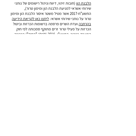
הלבנת הון
(חובות זיהוי, דיווח וניהול רישומים של נותני
שירותי אשראי למניעת הלבנת הון ומימון טרור),
התשע"ח-2017 אשר מטיל משטר איסור הלבנת הון ומימון
טרור על נותני שירותי אשראי.
ליחצו כאן לקריאת הידיעה
בהרחבה
ועדת השרים פרסמה ברשומות הכרזות וביטול
הכרזות על פעילי טרור זרים מתוקף סמכותה לפי חוק
המאבק בטרור, התשע"ו- 2016 (להלן: "החוק") הכריזה
ועדת השרים ביום 1.2.2018, על רשימת פעילי טרור.
1
אודיט
, בית אשרא, דרך מנחם בגין 65 ת"א |
טלפון: 03-5616303 | פקס: 03-5616304 | מייל:
info@audit-fa.co.il