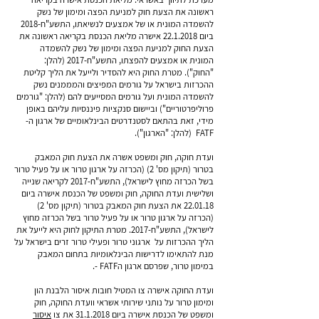
ראשונה את הצעת חוק למניעת הפצה ומימון של נשק
להשמדה המונית או של אמצעים לנשיאתו, התשע"ח-2018
ביום
22.1.2018
אישרה מליאת הכנסת בקריאה ראשונה את
הצעת החוק למניעת הפצה ומימון של נשק להשמדה
המונית או אמצעים להפצתו, התשע"ח-2017 (להלן:
"החוק"). מטרת החוק היא להסדיר ולייעל את הליך קליטת
ההכרזות בישראל על גורמים המפיצים והמממנים נשק
להשמדה המונית ועל גורמים המסייעים להם (להלן: "גורמים
פרוליפרטוריים") וביישום סנקציות פיננסיות עליהם באופן
מידי, זאת בהתאם לסטנדרטים הבינלאומיים של ארגון ה-
FATF (להלן: "הארגון").
ועדת חוקה, חוק ומשפט אשרה את הצעת חוק המאבק
בטרור (תיקון מס' 2) (הכרזה על ארגון טרור או על פעיל טרור
בשל הכרזה מחוץ לישראל), התשע"ח-2017 לקריאה שנייה
ושלישית ועדת החוקה, חוק ומשפט של הכנסת אישרה ביום
22.01.18 את הצעת חוק המאבק בטרור (תיקון מס' 2)
(הכרזה על ארגון טרור או על פעיל טרור בשל הכרזה מחוץ
לישראל), התשע"ח-2017. מטרת התיקון לחוק היא לייעל את
הליך ההכרזות על ארגוני טרור ופעילי טרור זרים בישראל על
מנת להתאימו לדרישות הבינלאומיות בתחום המאבק
במימון טרור, שפרסם ארגון הFATF -.
ועדת החוקה אישרה צו המטיל חובות איסור הלבנת הון
ומימון טרור על נותני שירותי אשראי וועדת החוקה, חוק
ומשפט של הכנסת אישרה ביום
31.1.2018
את צו
איסור