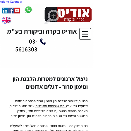
Add to Calendar
אודיט בקרה וביקורת בע"מ
03-
5616303
ניצול ארגונים למטרות הלבנת הון
ומימון טרור - דגלים אדומים
הרשות לאיסור הלבנת הון ומימון טרור פרסמה הנחיות
שנועדו לסייע ל
נותני שירותים פיננסיים
אשר נותנים שירותי
העברת כספים בהטמעת גישה מבוססת סיכון, כחלק
ממשטר הציות של הגופים בתחום הלבנת הון ומימון טרור.
רשות שוק ההון, ביטוח וחסכון פרסמה נוהל רישוי להפעלת
מערכת לתיווך באשראי. מליאת הכנסת אישרה בקריאה