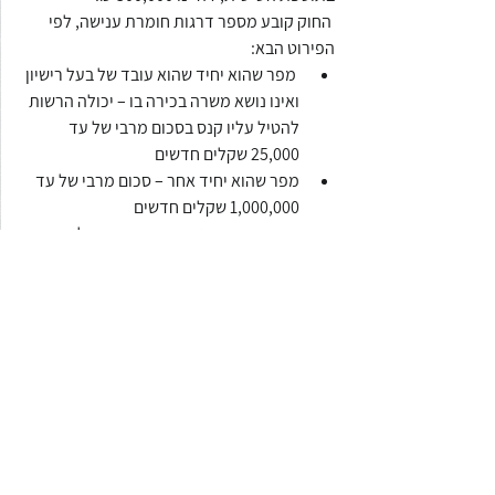
 החוק קובע מספר דרגות חומרת ענישה, לפי 
הפירוט הבא:
 מפר שהוא יחיד שהוא עובד של בעל רישיון 
ואינו נושא משרה בכירה בו – יכולה הרשות 
להטיל עליו קנס בסכום מרבי של עד 
25,000 שקלים חדשים
מפר שהוא יחיד אחר – סכום מרבי של עד 
1,000,000 שקלים חדשים
מפר שהוא תאגיד – סכום מרבי של עד 
5,000,000 שקלים חדשים
עונשין
החוק גם קובע עונש מאסר שנתיים או קנס פי 
שניים וחצי מהקנס כאמור בסעיף 61(א)(4) לחוק 
העונשין, ואם הוא תאגיד – פי שנים עשר וחצי 
מהקנס כאמור באותו סעיף, למי שעשה אחד 
מאלה:
עסק במתן שירות מידע פיננסי בלי שבידו 