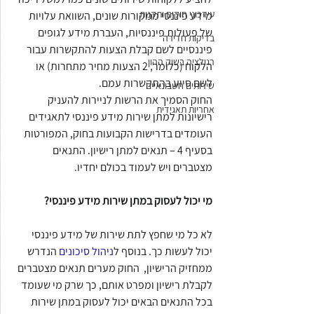
עידכוני חוקים ותקנות
מידע פיננסי ממקורות שונים, השוואת עלויות 
של פעולות פיננסיות, העברת מידע לגופים 
בדיקות חדירה
פיננסיים לשם קבלת הצעות להתקשרות עבור 
רגולציה בשוק ההון
הלקוח (כלומר, 2 הצעות מחיר מתחרות) או 
לשם סיוע בהתקשרות עמם.
שירותים חשבונאיים
החוק הסמיך את הרשות לניירות להעניק 
אחריות תאגידית
רישיונות למתן שירות מידע פיננסי לתאגידים 
העומדים בדרישות הקבועות בחוק, המפורטות 
בסעיף 4 – תנאים למתן רישיון. התנאים 
מצטברים ויש לעמוד בכולם יחדיו.
מי יכול לעסוק במתן שירות מידע פיננסי?
לא כל מי שחפץ לתת שירות של מידע פיננסי 
יכול לעשות כך. בנוסף ל
ניהול סיכונים 
הנדרש 
ממחזיק הרישיון,  החוק מערים תנאים מצטברים 
לקבלת רישיון ומפרט אותם, כך שרק מי שעומד 
בכל התנאים הבאים יכול לעסוק במתן שירות 