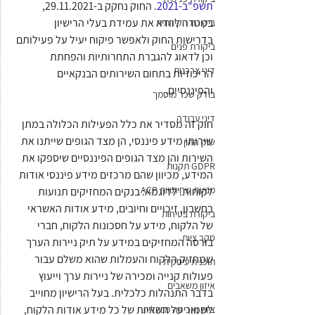
תשפ"ב-2021
. החוק נחקק ב-29.11.2021, 
במטרה לוודא את עמידת בעלי הרישיון 
ביקורת חקירתית
בדרישות החוק ולאפשר פיקוח יעיל על פעילותם 
ביקורת פנים
וכן לדאוג להגברת התחרותיות והפחתת 
דיני צרכנות
הריכוזיות בתחום השירותים הבנקאיים 
והפיננסיים.
בודק שכר מוסמך
דיני עבודה
חוק זה מסדיר את כלל הפעילות הכלולה במתן 
שירותי מידע פיננסי, הן מצד הגופים שייתנו את 
שוק ההון
השירות והן מצד הגופים הפיננסיים שיספקו את 
GDPR תקנות
המידע, מכיוון שהם מרכזים מידע פיננסי אודות 
מניעת שחיתויות ACP
לקוחות. לדוגמא: בנקים המחזיקים תנועות 
בחשבון, זיכויים וחיובים, מידע אודות האשראי 
ביקורת בטיחות
של הלקוח, מידע על חסכונות הלקוח, חברי 
סקר ציות
בורסה המחזיקים במידע על תיק ניירות הערך 
שמחזיק הלקוח והעמלות שהוא משלם עבור 
תוכנית עיסקית
פעולות קנייה ומכירה של ניירות ערך וייעוץ 
איזון משאבים
בדבר התנהלות כלכלית. בעל הרישיון מחוייב 
לשמור על חשאיות של כל מידע אודות הלקוח, 
ציות ואכיפה מנהלית