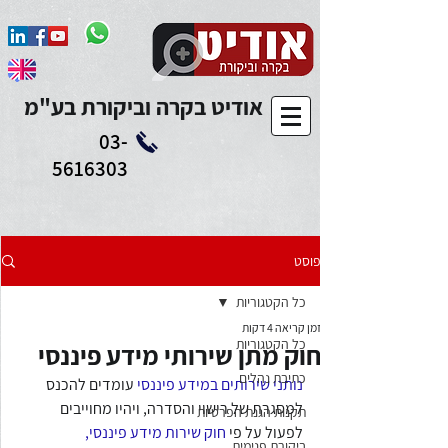
Add to Calendar
אודיט בקרה וביקורת בע"מ
03-
5616303
פוסט
כל הקטגוריות
זמן קריאה 4 דקות
כל הקטגוריות
חוק מתן שירותי מידע פיננסי
כתיבת נהלים
נותני שירותים במידע פיננסי
 עומדים להכנס 
למסגרת של רישוי והסדרה, ויהיו מחוייבים 
תקנות הגנת הפרטיות
לפעול על פי 
חוק שירות מידע פיננסי, 
ביקורת פנימית