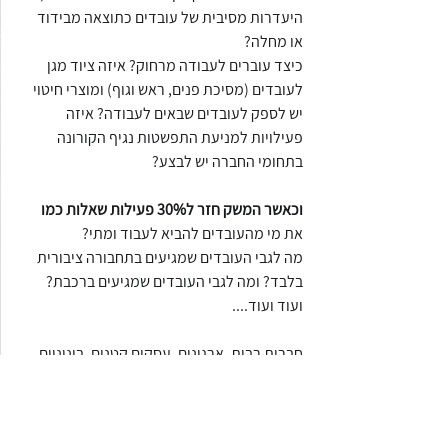
היעדרות מסיבית של עובדים כתוצאה מבידוד 
או מחלה?
כיצד עוברים לעבודה מרחוק? איזה ציוד מגן 
לעובדים (מסיכת פנים, ראש וגוף) ומוצרי חיטוי 
יש לספק לעובדים שבאים לעבודה? איזה 
פעילויות למניעת התפשטות נגיף הקורונה 
בתחומי החברה יש לבצע? 
וכאשר המשק חזר ל30% פעילות שאלות כמו 
את מי מהעובדים להביא לעבוד ומתי?
מה לגבי העובדים שמגיעים בתחבורה ציבורית 
בלבד? ומה לגבי העובדים שמגיעים ברכבת? 
ועוד ועוד....
חברות רבות, ארגונים, עסקים קטנים, בינוניים 
וגדולים, מצאו עצמם במקרה הטוב עם נהלי 
המשכיות עיסקית אשר לא עמדו במבחן 
המציאות ובחוקי הרגולציה, ובמקרה הפחות טוב 