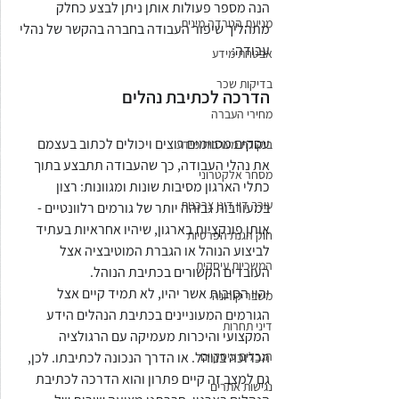
הנה מספר פעולות אותן ניתן לבצע כחלק 
מניעת הטרדה מינית
מתהליך שיפור העבודה בחברה בהקשר של נהלי 
עבודה:
אבטחת מידע
בדיקות שכר
הדרכה לכתיבת נהלים
מחירי העברה
עסקים מסוימים רוצים ויכולים לכתוב בעצמם 
ביקורת מערכות מידע
את נהלי העבודה, כך שהעבודה תתבצע בתוך 
מסחר אלקטרוני
כתלי הארגון מסיבות שונות ומגוונות: רצון 
עורך דין דיני צרכנות
במעורבות גבוהה יותר של גורמים רלוונטיים - 
אותן פונקציות בארגון, שיהיו אחראיות בעתיד 
חוק הגנת הפרטיות
לביצוע הנוהל או הגברת המוטיבציה אצל 
המשכיות עיסקית
העובדים הקשורים בכתיבת הנוהל.
יהיו הסיבות אשר יהיו, לא תמיד קיים אצל 
משבר קורונה
הגורמים המעוניינים בכתיבת הנהלים הידע 
דיני תחרות
המקצועי והיכרות מעמיקה עם הרגולציה 
הכרוכה בנוהל. או הדרך הנכונה לכתיבתו. לכן, 
הגבלים עיסקיים
גם למצב זה קיים פתרון והוא הדרכה לכתיבת 
נגישות אתרים