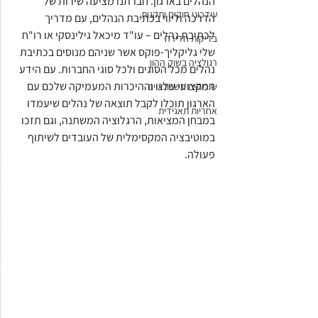
הנהלים בארגון. חברתנו מציעה שירות של 
עידכוני חוקים ותקנות
הדרכה וליווי בכתיבת הנהלים, עם מדריך 
לכתיבת נהלים – עו"ד מיכאל גילינסקי או רו"ח 
בדיקות חדירה
שלי גליקליך-פוקס אשר שניהם מנוסים בכתיבת 
רגולציה בשוק ההון
נהלים מכל הסוגים ולכל סוגי החברות. עם הידע 
המקצועי שלנו וההיכרות המעמיקה שלכם עם 
שירותים חשבונאיים
הארגון תוכלו לקבל תוצאה של נהלים שיעמדו 
אחריות תאגידית
במבחן המציאות, הרגלוציה המשתנה, וגם תזכו 
במוטיבציה המקסימלית של העובדים לשיתוף 
פעולה. 