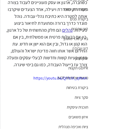
כשחברה, ארגון או עסק מעוניינים לעבוד בצורה 
מסודרת, מוגדרת ויעילה, אחד הצעדים שיקרבו 
ביקורת חקירתית
אותה למטרה היא כתיבת נהלי עבודה. נוהל 
ביקורת פנים
מוגדר כדרך ברורה ומתועדת לתיאור ביצוע 
דיני צרכנות
פעילות. 
נהלים
 הם חלק מהתשתית של כל ארגון, 
 בין אם בבעלות פרטית או ממשלתית, בין אם 
בודק שכר מוסמך
הוא קטן או גדול, ובין אם הוא ישן או חדש. עת 
דיני עבודה
החירום אשר אותו חווה מדינת ישראל והעולם, 
מזמן בעיות קשות וחדשות לבעלי עסקים ומעלה 
שוק ההון
צורך עז בייעול העבודה, כמו גם בימי שיגרה. 
GDPR תקנות
מניעת שחיתויות ACP
https://youtu.be/QTfcTA_qWwA
ביקורת בטיחות
סקר ציות
תוכנית עיסקית
איזון משאבים
ציות ואכיפה מנהלית