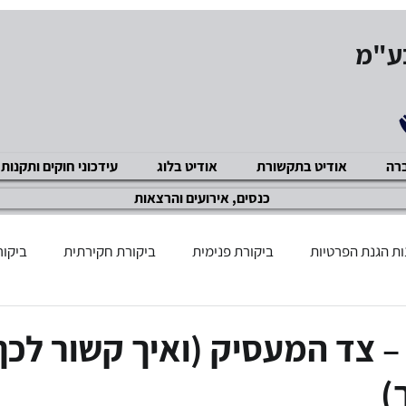
בע"מ
ברה
אודיט בתקשורת
אודיט בלוג
עידכוני חוקים ותקנות
כנסים, אירועים והרצאות
ת הגנת הפרטיות
ביקורת פנימית
ביקורת חקירתית
ביקור
שוק ההון
GDPR תקנות
מניעת שחיתויות ACP
ביקור
 – צד המעסיק (ואיך קשור לכך
)
ציות ואכיפה מנהלית
מניעת הטרדה מינית
אבטחת מידע