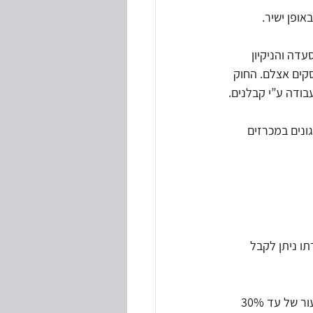
ופן ישיר.
דה והניקיון 
קים אצלם. החוק 
בודה ע”י קבלנים.
ונים במכרזים 
ו ניתן לקבל 
 - לפי התקנות ניתן להפחית את סכומי העיצום הכספי בשיעור של עד 30% 