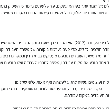
לים אלו שגור יותר בפי המועסקים, עד שלעיתים נדמה כי העיסוק בתח
זכויות העובדים. אולם, גם למעסיקים קיימות הגנות במקרים מסויימים.
ידע
מסחר אלקטרוני
עורך דין דיני צרכנות
חוק הגנת הפר
דיני תחרות
הגבלים עיסקיים
נגישות אתרים
עידכונ
החוק להגברת האכיפה של דיני העבודה (2012) הוא הגורם לכך שעם הזמן הסיכונים
דה הולכים וגדלים. מדי פעם נערכות ביקורות של משרד העבודה וקנ
תחומי המשק, העובדים תובעים מעסיקים בבתי הדין ובמקרים רבים גם 
 אחד תובע את מקום עבודתו, מספר לחבריו לעבודה ואלו תובעים א
ת ועיצומים עשויה להגיע לעשרות ואף מאות אלפי שקלים!
מהלך חשוב בהקשר של דיני עבודה, והפעם שוב לזכות המועסקים: נכנס לתו
ות העובדים במקום עבודתם.
טא בהוספת אכיפה מנהלית בנוסף לאכיפה פלילית ואזרחית.