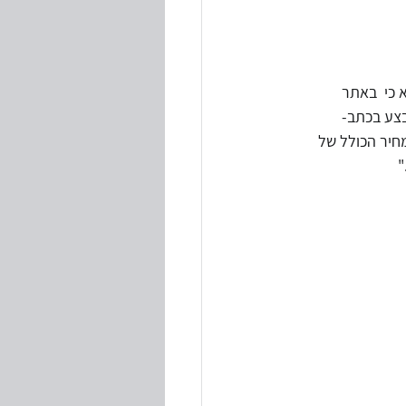
 כי  באתר 
צע בכתב- 
או פקס...ביטול הכרטיס יהיה כרוך בדמי ביטול בסך השווה ל-%5 מהמחיר הכולל של 