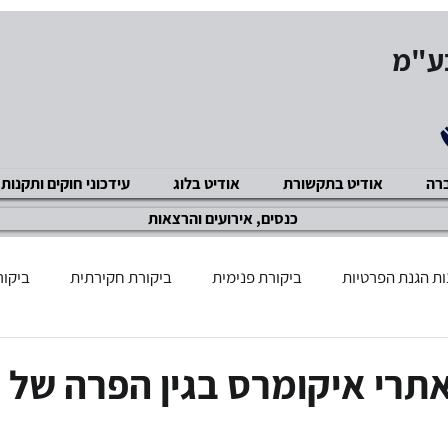
בע"מ
ברה
אודיט בתקשורת
אודיט בלוג
עידכוני חוקים ותקנות
כנסים, אירועים והרצאות
ת הגנת הפרטיות
ביקורת פנימית
ביקורת חקירתית
ביקור
שוק ההון
GDPR תקנות
מניעת שחיתויות ACP
ביקור
תרי איקומרס בגין הפרה של ד
ציות ואכיפה מנהלית
מניעת הטרדה מינית
אבטחת מידע