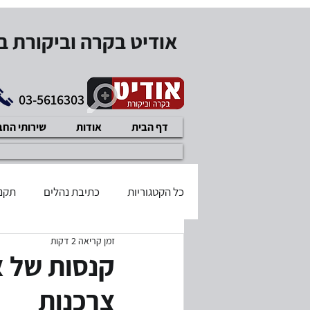
אודיט בקרה וביקורת 
03-5616303
דף הבית
אודות
שירותי הח
כל הקטגוריות
כתיבת נהלים
תקנו
זמן קריאה 2 דקות
בודק שכר מוסמך
דיני עבודה
קנסות של א
צרכנות
תוכנית עיסקית
איזון משאבים