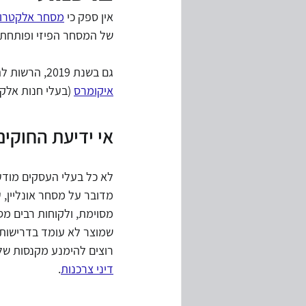
אין ספק כי 
מסחר אלקטרונ
של המסחר הפיזי ופותחת ח
מחירי העברה
ביקורת מערכות מ
גם בשנת 2019, הרשות להגנת הצרכן ולסחר הוגן חילקה עיצומים כספיים לתאגידים שונים המחזיקים באתרי 
איקומרס
 (בעלי חנות אלק
המשכיות עיסקית
משבר קורונה
אי ידיעת החוקים
לא כל בעלי העסקים מודע
מדובר על מסחר אונליין, 
מסוימת, ולקוחות רבים מס
שמוצר לא עומד בדרישות א
רוצים להימנע מקנסות של 
דיני צרכנות
. 