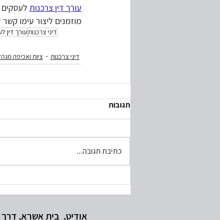
עורך דין צרכנות
 לעסקים 
מוזמנים ליצור עימו קשר 
דיני צרכנות
עורך דין לע
דיני צרכנות
ציות ואכיפה מנהל
תגובות
כתיבת תגובה...
אודיט
, בית אשרא, דרך מנחם בגין 65 ת"א | טלפון: 5616303