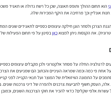
י
 הוא תחום ההולך ותופס תאוצה, שכן כל רשת גדולה או תאגיד משכ
נות אונליין וכך מרחיבה את היקף המכירות שלה.
ידע
מסחר אלקטרוני
עורך דין דיני צרכנות
חוק הגנת הפר
טרונית). את הקנסות ניתן למצוא 
כאן
 בסינון על פי תחום הפעילות של
דיני תחרות
הגבלים עיסקיים
נגישות אתרים
עידכונ
ים לרגולציה החלה על מסחר אלקטרוני ולכן מקבלים עיצומים כספיי
על אחת פי כמה וכמה שמראה העיניים והכתוב הם שמניעים את הצרכן
תמכים על התמונה הוויזואלית של המוצר ועל תנאי הקנייה לפני קניית
לה, העסק חשוף לתביעות צרכנים ולהפרה של דיני צרכנות שונים. בע
עשרות אלפי שקלים? כדאי להכיר את חוקי הצרכנות השונים, וכמובן ל