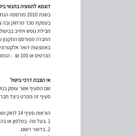
דוגמא להטעיה בתנאי ביט
בשנת 2010 פורסמה הנחיית הממונה לעניין ביטול רכישת חבילות נופש וכרטיסי טיסה
בעסקת מכר מרחוק ובה צוין כי בהתאם לסעיף 14 ג (ג
חבילת נופש ויחייב בביטו
החברה מפורסם התקנון וב
הכרטיס או 100 ₪  - הנמוך מביניהם.."חוק הגנת הצרכן במקרה של ביטול יחול על הטיסה בלבד."
אי הצבת דרכי ביטול
שם הסעיף אשר עוסק בנושא
סעיף זה מפרט כיצד חברה
הוראות סעיף 14 לחוק מונות את דרכי הצבת דרכי הביטול של העיסקה:
1 .בעל פה- בטלפון או בהודעה בעל פה במקום העסק.
2. בדואר רשום.