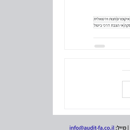
איקומרס
חנות וירטואלית
סקה
אי הצבת דרכי ביטול
info@audit-fa.co.il