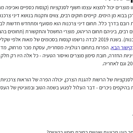
 מוצרים יכול למצוא עצמו חשוף לסנקציות (קנסות כספיים ואכיפה מנ
בבוא מן הימים. קיימים חוקים רבים, צווים ותקנות בנושא דיני צרכנות
ידע
מסחר אלקטרוני
עורך דין דיני צרכנות
חוק הגנת הפר
 רובם בדרך כלל. תחום דיני צרכנות הוא מסועף ומתחדש חדשות לבקר
ם רבים, ביניהם תחום הריהוט, מוצרי החשמל והתקשורת (תחומים בהם
נוטים להפר את דיני הצרכנות). בשנת 2019 לבדה נרשמו קנסות בסכומים של מאות 
דיני תחרות
הגבלים עיסקיים
נגישות אתרים
עידכונ
קישור הבא
. הפרות בתחום רגולציה מסחרית, עסקת מכר מרחוק, מדי
ניות החזרה, חובת סימון מוצרים ואיסור הטעיה - כל אלה היו רק חלק
לסנקציות של הרשות להגנת הצרכן, יכולה הפרה של הוראות צרכניות 
ת בהיקפים ניכרים - דבר העלול לפגוע בשמה הטוב ובמוניטין של העס
 הוגן מבצעת שינויים בחובת סימון רהיטים?