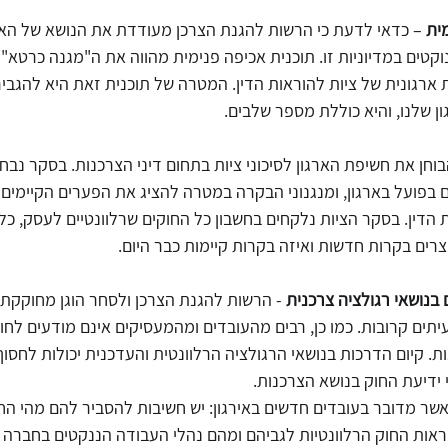
ית
 – כדאי לדעת כי הרשות להגנת הצרכן מעודדת את הנושא של האכ
קטים במדיוניות זו. תוכנית אכיפה פנימית מהווה את ה"מגנה כרטא" ש
ת ארגונית של ציות להוראות הדין. המטרה של תוכנית זאת היא להגביר
ון שלנו, והיא כוללת מספר שלבים.
בוחן את חשיפת הארגון לסיכוני ציות בתחום דיני הצרכנות. בסקר נבח
בפועל בארגון, ומנגנוני הבקרה במטרה להציג את הפערים הקיימים ב
הדין. בסקר הציות נלקחים בחשבון כל החוקים שרלוונטיים לעסק, כל
וצרים בקרות חדשות ואיזה בקרות קיימות כבר היום.
בנושאי רגולציה צרכנית
 - הרשות להגנת הצרכן ולסחר הוגן מחוקקת 
יתים קרובות. כמו כן, רבים מהעובדים ומהמעסיקים אינם מודעים לחו
ת. קיום הדרכות בנושאי הרגולציה הרלוונטית והעדכנית יכולות לחסו
ידיעת החוק בנושא הצרכנות. 
אשר מדובר בעובדים חדשים באירגון: יש חשיבות להסביר להם מהי החש
ראות החוק הרלוונטיות לגביהם ומהם נהלי העבודה הננקטים בחברה 