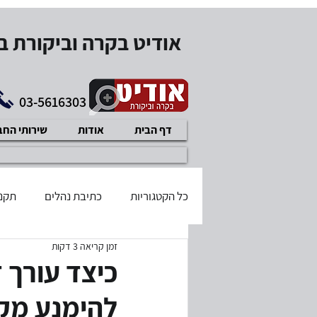
אודיט בקרה וביקורת 
03-5616303
דף הבית
אודות
שירותי הח
כל הקטגוריות
כתיבת נהלים
תקנו
זמן קריאה 3 דקות
בודק שכר מוסמך
דיני עבודה
כיצד עורך ד
להימנע מק
תוכנית עיסקית
איזון משאבים