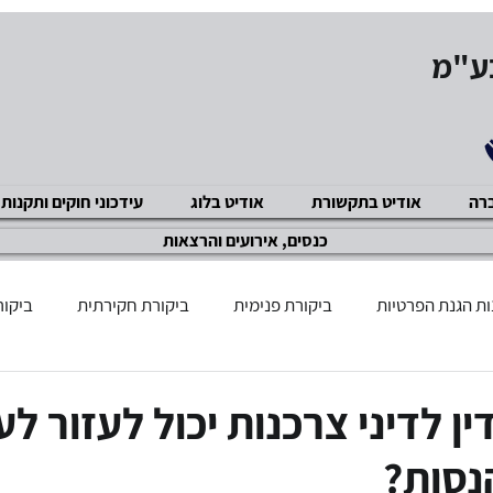
בע"מ
ברה
אודיט בתקשורת
אודיט בלוג
עידכוני חוקים ותקנות
כנסים, אירועים והרצאות
ת הגנת הפרטיות
ביקורת פנימית
ביקורת חקירתית
ביקור
שוק ההון
GDPR תקנות
מניעת שחיתויות ACP
ביקור
ין לדיני צרכנות יכול לעזור ל
נסות?
ציות ואכיפה מנהלית
מניעת הטרדה מינית
אבטחת מידע