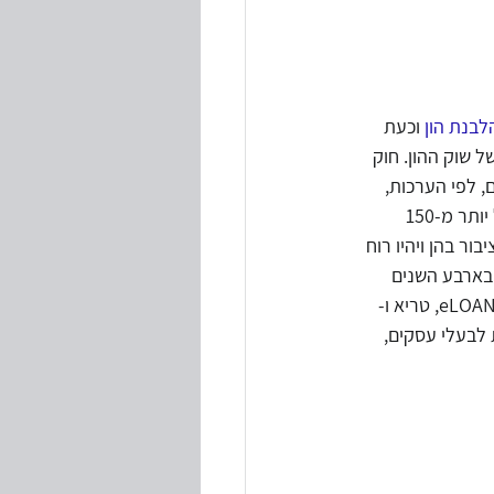
טיות
לבנת הון
 וכעת 
 שוק ההון. חוק 
י חוקים ותקנות
חד: כיום, לפי הערכות, 
מנהלות הפלטפורמות השונות בארץ פחות מחצי מיליארד שקל, מתוך שוק הלוואות צרכניות של יותר מ-150 
ור בהן ויהיו רוח 
בארבע השנים 
האחרונות כמה חברות בתחום. בישראל פועלות כיום ארבע פלטפורמות P2P עיקריות - בלנדר, eLOAN, טריא ו-
 לבעלי עסקים, 