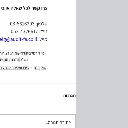
צרו קשר לכל שאלה או ביר
טלפון: 03-5616303
נייד: 052-4326617
מייל:
 michaelg@audit-fa.co.il
עו"ד רגולציה
דרישות רגולציה
חו
נש"פ
הלבנת הון
ציו
שוק ההון
ציות ואכיפה מנהלית
תגובות
כתיבת תגובה...