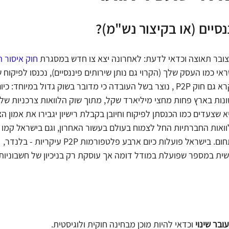
נסיים (או בקיצור נש"מ)?
ידע
מסחר אלקטרוני
עורך דין דיני צרכנות
חוק הגנת הפר
צובר תאוצה וכדאי לדעת: לאחרונה יצא צו חדש במסגרת 
חוק איסור ה
 כמו העסק שלך (הקרוי גם נותן שירותים פיננסיים), נכנסו לפיקוח של
דיני תחרות
הגבלים עיסקיים
נגישות אתרים
עידכונ
ההלוואות החברתיות, הנקרא גם חוק P2P , נוצר בשל העובדה כי מדובר בשוק גדול במיו
 שצעדים כמו הכנסתן לפיקוח וחיובן בקבלת רישיון יגבירו את אמון הציב
וואות החברתיות החל לצמוח בעולם בעשור האחרון, וגם בישראל קמו 
ישית במספר שפועלת במודל דומה אך עוסקת רק בניכיון של חשבוניות
בר שינוי 
וכדאי להיות מוכן מבחינה חוקית ולוגיסטית.