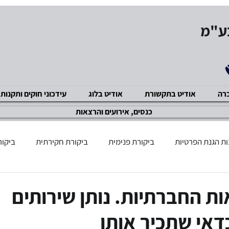
בע"מ
ברה
אודיט בתקשורת
אודיט בלוג
עידכוני חוקים ותקנות
כנסים, אירועים והרצאות
ת הגנת הפרטיות
ביקורת פנימית
ביקורת חקירתית
ביקור
שוק ההון
GDPR תקנות
מניעת שחיתויות ACP
ביקור
ות החברתיות. נותן שירותים
כדאי שתכיר אותו
ציות ואכיפה מנהלית
מניעת הטרדה מינית
אבטחת מידע