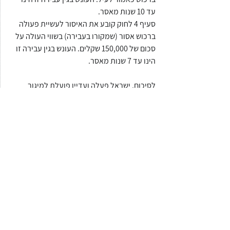
עד 10 שנות מאסר.
סעיף 4 לחוק קובע את האיסור לעשיית פעולה 
ברכוש אסור (שמקורו בעבירה) בשווי העולה על 
סכום של 150,000 שקלים. העונש בגין עבירה זו 
הינו עד 7 שנות מאסר.
לסיכום, ישראל פעלה ועדיין פועלת למיגור 
תופעת הלבנת ההון. להלבנת השלכות כלכליות 
תדמיתיות ורבות ולכן הפיקוח בנושא זה הפך 
ליעד חשוב בחוק הפיקוח על שירותים פיננסיים. 
אך למרות זאת, לא כל נותני השירותים 
הפיננסיים מודעים לחובות ולחוקים החלים 
עליהם ולעיתים מפירים את החוק מחוסר ידיעת 
החוק. לכן, חשוב לבדוק מהן התקנות והחוקים 
ולדעת על מי בדיוק הן חלות בכדי להימנע מנזק 
כלכלי ותדמיתי.
משרדנו מספק שירותים למגוון רחב של ארגונים 