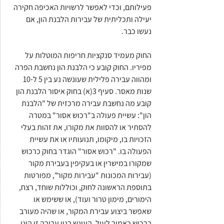
פעילותם, וכדי לאפשר לרשויות האכיפה חקירה 
יעילה ותכליתית של עבירות הלבנת הון, אם 
נעשו כבר.
החוק מעמיד סנקציות חריפות המוטלות על 
מפיריו. החוק קובע כי הלבנת הון נחשבת הפרה 
ומהווה עבירה פלילית שעונשה נע בין 5 ל-10 
שנות מאסר. סעיף 3(א) בחוק איסור הלבנת הון 
קובע מה נחשבת עבירה מרכזית של "הלבנת 
הון": עשיית פעולה ב"רכוש אסור" במטרה 
להסתיר או להסוות את מקורו, את זהות בעלי 
הזכויות בו, מיקומו, תנועותיו או את עשיית 
הפעולה בו. "רכוש אסור" הוגדר בחוק כרכוש 
שמקורו במישרין או בעקיפין בעבירת מקור 
(עבירות המכונות "עבירות מקור", מפורטות 
בתוספת הראשונה לחוק, וכוללות שוחד, רצח, 
הימורים, מימון טרור ועוד), או ששימש או 
שאפשר ביצוע עבירת המקור, או שהיה מעורב 
ברכוש כאמור לעיל. העונש בגין עבירה זו הינו 