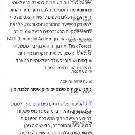
ישראל למדינות השותפות למאבק הבינלאומי 
בתחום המיגור ומניעת הלבנת הון. מטרת החוק 
ביקורת חקירתית
היא הענקת כלים נוספים לרשויות האכיפה כדי 
ביקורת פנים
להיאבק בפשיעה החמורה והמאורגנת. כל זאת 
דיני צרכנות
בחתירה לקיום הסטנדרטים הבינלאומיים כפי 
שנקבעו על ידי אירגון FATF (Financial Action  
בודק שכר מוסמך
Task Force). אירגון זה הוא גוף בין-ממשלתי 
דיני עבודה
בינלאומי האמון על פיתוח וקידום מדיניות 
עולמית ושיתופי פעולה בינלאומיים במאבק 
שוק ההון
בהלבנת הון ובמימון הטרור.
GDPR תקנות
מניעת שחיתויות ACP
נותני שירותים פיננסיים וחוק איסור הלבנת הון
ביקורת בטיחות
סקר ציות
חוק הפיקוח על שירותים פיננסיים
 נועד למנוע 
הלבנת הון, תהליך בו מוטמע רכוש שמקורו 
תוכנית עיסקית
בביצוע פשיעה בתוך המערכת הפיננסית 
איזון משאבים
הלגיטימית והמוסדרת, כדי שיהיה ניתן 
להשתמש בו ללא חשש מרשויות האכיפה. 
ציות ואכיפה מנהלית